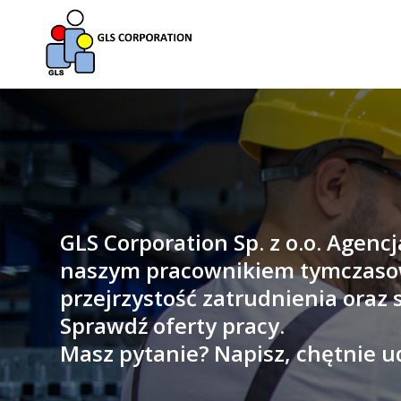
Przejdź
do
treści
GLS Corporation Sp. z o.o. Agenc
naszym pracownikiem tymczas
przejrzystość zatrudnienia oraz
Sprawdź oferty pracy.
Masz pytanie? Napisz, chętnie ud