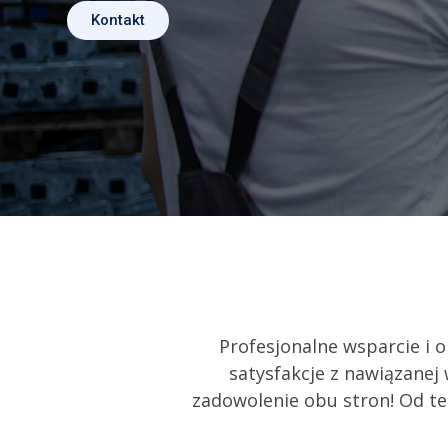
Kontakt
Dla firm
Profesjonalne wsparcie i o
satysfakcje z nawiązane
zadowolenie obu stron! Od te